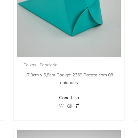
Caixas - Papelaria
17,0cm x 6,8cm Código: 2369 Pacote com 08
unidades
Cone Liso